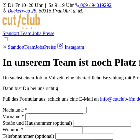
Di–Fr 10–20 Uhr | Sa 9–19 Uhr
069 / 94319292
Bäckerweg 28
, 60316 Frankfurt a. M.
Standort
Team
Jobs
Preise
✕
Standort
Team
Jobs
Preise
Instagram
In unserem Team ist noch Platz 
Du suchst einen Job in Vollzeit, eine übertarifliche Bezahlung mit Pr
Dann bist Du bei uns richtig!
Füll das Formular aus, schick uns eine E-Mail an
info@cutclub-ffm.d
Nachname *
Vorname *
Straße und Hausnummer (optional)
Wohnort *
Telefonnummer (optional)